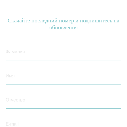
форме и жить на доходы от управления. Но мы от этого
пока достаточно далеки.
14 августа 2014
Скачайте последний номер и подпишитесь на
обновления