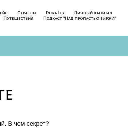
ейс
Отрасли
Dura Lex
Личный капитал
Путешествия
Подкаст "Над пропастью биржИ"
те
й. В чем секрет?