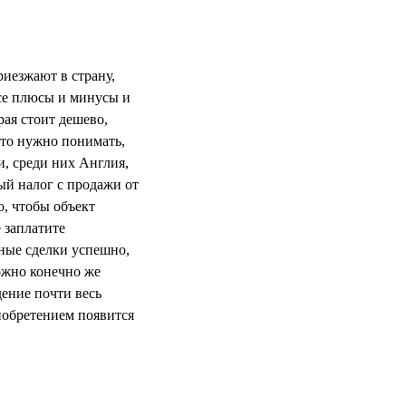
риезжают в страну,
все плюсы и минусы и
рая стоит дешево,
 то нужно понимать,
и, среди них Англия,
ый налог с продажи от
о, чтобы объект
 заплатите
бные сделки успешно,
ожно конечно же
дение почти весь
иобретением появится