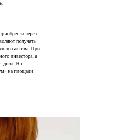
ь.
приобрести через
зволяют получать
зового актива. При
ного инвестора, а
. долл. На
иум» на площади