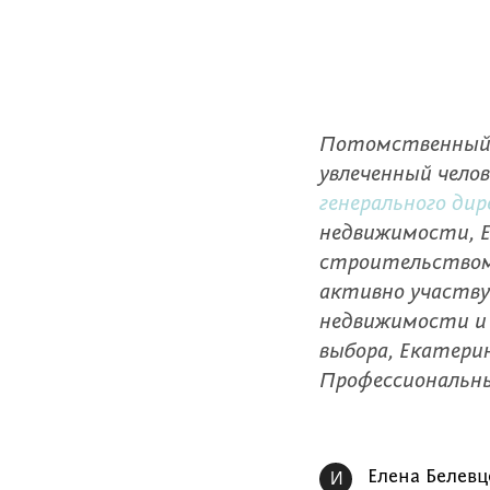
Потомственный 
увлеченный чело
генерального ди
недвижимости, Е
строительством 
активно участву
недвижимости и 
выбора, Екатери
Профессиональны
Елена Белевц
И