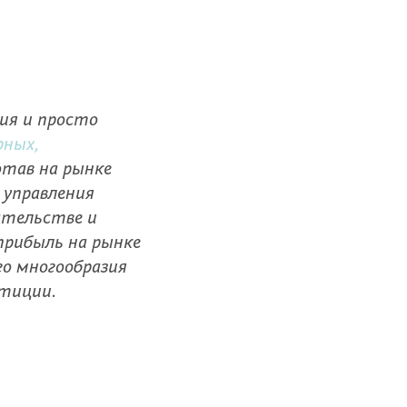
ия и просто
рных,
отав на рынке
 управления
ательстве и
прибыль на рынке
о многообразия
стиции.