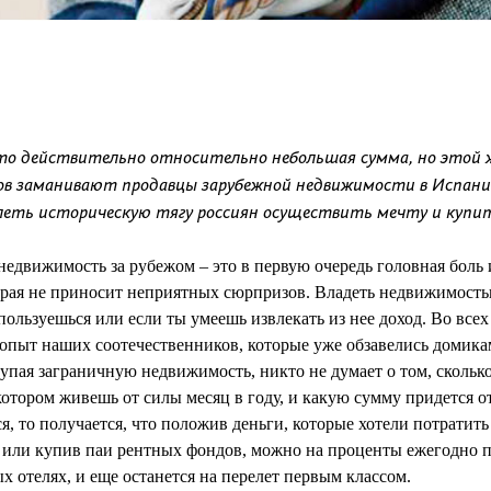
– это действительно относительно небольшая сумма, но этой
ов заманивают продавцы зарубежной недвижимости в Испании
олеть историческую тягу россиян осуществить мечту и купит
недвижимость за рубежом – это в первую очередь головная боль 
орая не приносит неприятных сюрпризов. Владеть недвижимость
пользуешься или если ты умеешь извлекать из нее доход. Во все
 опыт наших соотечественников, которые уже обзавелись домика
упая заграничную недвижимость, никто не думает о том, сколько
котором живешь от силы месяц в году, и какую сумму придется о
ся, то получается, что положив деньги, которые хотели потратит
 или купив паи рентных фондов, можно на проценты ежегодно п
 отелях, и еще останется на перелет первым классом.