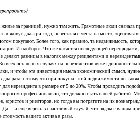
перепродать?
 жилье за границей, нужно там жить. Грамотные люди сначала п
 и живут два–три года, переезжая с места на место, оценивая 
потом покупают. Более того, как правило, та недвижимость, кото
атации. И наоборот. Что же касается последующей перепродажи,
не делают разницы в налогах между резидентами и нерезидентам
Во всех остальных случаях на нерезидентов ляжет дополнительн
елки, и чтобы эта инвестиция имела экономический смысл, нужн
в два раза, потому что при покупке этой недвижимости вы также
 для нерезидента в размере от 5 до 20%. Чтобы проводить подо
 вопросом профессионально, это должно стать вашей работой. М
в, юристов и риелторов, но тогда вы потратите на их вознаграж
Да… и еще верить в счастливый случай, что рядом с вашим пр
 стоимость вашего актива в разы.