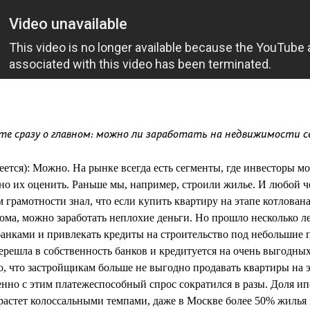
те сразу о главном: можно ли заработать на недвижимости с
ется): Можно. На рынке всегда есть сегменты, где инвесторы мо
но их оценить. Раньше мы, например, строили жилье. И любой ч
рамотности знал, что если купить квартиру на этапе котлована,
дома, можно заработать неплохие деньги. Но прошло несколько л
банками и привлекать кредиты на строительство под небольшие 
решла в собственность банков и кредитуется на очень выгодных
о, что застройщикам больше не выгодно продавать квартиры на э
нно с этим платежеспособный спрос сократился в разы. Доля ип
астет колоссальными темпами, даже в Москве более 50% жилья