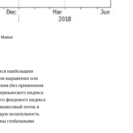
 Market
ихся наибольшим
тном выражении или
ения (без применения
мериканского индекса
ого фондового индекса
инансовый поток в
ущую волатильность
щены глобальными