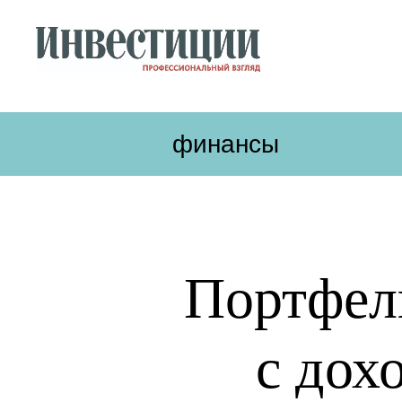
финансы
Портфел
с дох