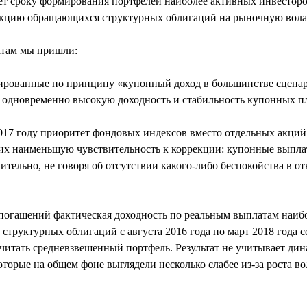
ет сроку формирования портфелей наиболее активных инвестор
еакцию обращающихся структурных облигаций на рыночную вола
татам мы пришли:
рированные по принципу «купонный доход в большинстве сценар
 одновременно высокую доходность и стабильность купонных п
017 году приоритет фондовых индексов вместо отдельных акций
их наименьшую чувствительность к коррекции: купонные выпла
чительно, не говоря об отсутствии какого-либо беспокойства в 
погашений фактическая доходность по реальным выплатам наиб
структурных облигаций с августа 2016 года по март 2018 года 
считать средневзвешенный портфель. Результат не учитывает ди
оторые на общем фоне выглядели несколько слабее из-за роста в