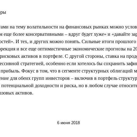
оры
ами на тему волатильности на финансовых рынках можно условн
м еще более консервативными – вдруг будет хуже» и «давайте за
стей». И тех, и других можно понять. Сильные итоги прошлого 
ррекция и все еще оптимистичные экономические прогнозы на 20
рисковых активов в портфеле. С другой стороны, ставка на про
рессивной стратегией, особенно если хотелось бы сохранить заф
 прибыль. Фокус в том, что в сегменте структурных облигаций 
ние для обеих групп инвесторов – включив в портфель структу
потенциальной доходности и риска, но в любом случае относит
азовых активов.
6 июня 2018