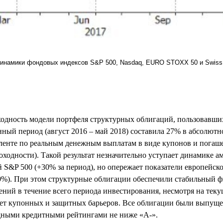
инамики фондовых индексов S&P 500, Nasdaq, EURO STOXX 50 и Swiss
одность модели портфеля структурных облигаций, пользовавш
енный период (август 2016 – май 2018) составила 27% в абсолю
ленте по реальным денежным выплатам в виде купонов и погаш
ходности). Такой результат незначительно уступает динамике а
 S&P 500 (+30% за период), но опережает показатели европейск
). При этом структурные облигации обеспечили стабильный ф
ений в течение всего периода инвестирования, несмотря на тек
счет купонных и защитных барьеров. Все облигации были выпу
дными кредитными рейтингами не ниже «А-».