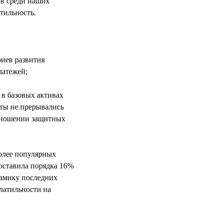
ов среди наших
тильность.
иев развития
латежей;
 в базовых активах
ты не прерывались
отношении защитных
олее популярных
составила порядка 16%
намику последних
олатильности на