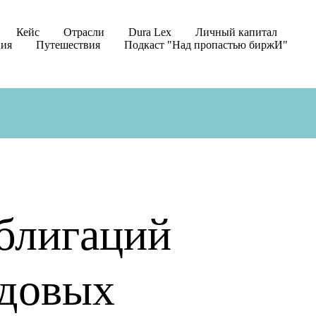
Кейс
Отрасли
Dura Lex
Личный капитал
ция
Путешествия
Подкаст "Над пропастью биржИ"
блигаций
одовых