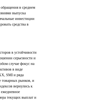
 обращения в среднем
ловиями выпуска
начальные инвестиции
овать средства в
сторов в устойчивости
ношении серьезности и
юбом случае фокус на
активов в виде
X, SMI и ряда
е товарных рынков, и
ндексов вернулись к
е ежедневное
мера текущих выплат и