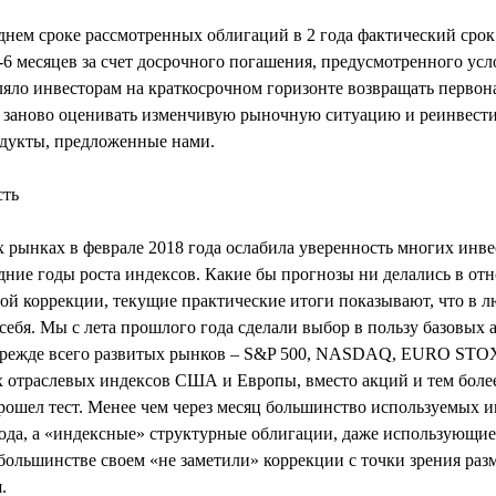
нем сроке рассмотренных облигаций в 2 года фактический срок
4-6 месяцев за счет досрочного погашения, предусмотренного ус
ляло инвесторам на краткосрочном горизонте возвращать перво
 заново оценивать изменчивую рыночную ситуацию и реинвестир
дукты, предложенные нами.
сть
 рынках в феврале 2018 года ослабила уверенность многих инве
дние годы роста индексов. Какие бы прогнозы ни делались в от
ой коррекции, текущие практические итоги показывают, что в л
ебя. Мы с лета прошлого года сделали выбор в пользу базовых 
прежде всего развитых рынков – S&P 500, NASDAQ, EURO STOX
 отраслевых индексов США и Европы, вместо акций и тем боле
рошел тест. Менее чем через месяц большинство используемых и
года, а «индексные» структурные облигации, даже использующи
 большинстве своем «не заметили» коррекции с точки зрения раз
.