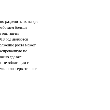
о разделить их на две
работаем больше –
года, затем
18 год являются
должение роста может
иксированную по
можно сделать
рные облигации с
ельно консервативные