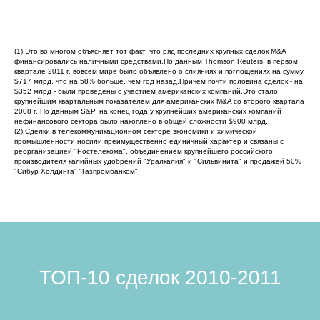
(1) Это во многом объясняет тот факт, что ряд последних крупных сделок M&A
финансировались наличными средствами.По данным Thomson Reuters, в первом
квартале 2011 г. вовсем мире было объявлено о слияниях и поглощениях на сумму
$717 млрд, что на 58% больше, чем год назад.Причем почти половина сделок - на
$352 млрд - были проведены с участием американских компаний.Это стало
крупнейшим квартальным показателем для американских M&A со второго квартала
2008 г. По данным S&P, на конец года у крупнейших американских компаний
нефинансового сектора было накоплено в общей сложности $900 млрд.
(2) Сделки в телекоммуникационном секторе экономики и химической
промышленности носили преимущественно единичный характер и связаны с
реорганизацией "Ростелекома", объединением крупнейшего российского
производителя калийных удобрений "Уралкалия" и "Сильвинита" и продажей 50%
"Сибур Холдинга" "Газпромбанком".
ТОП-10 сделок 2010-2011