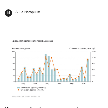
Анна Нагорных
И