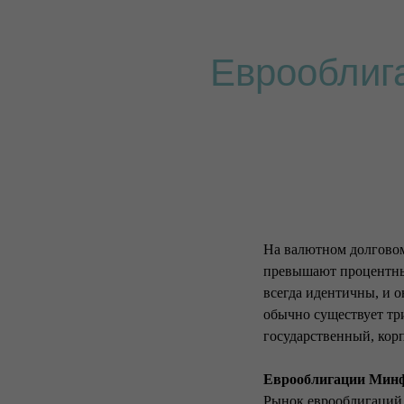
Еврооблига
На валютном долговом
превышают процентный
всегда идентичны, и 
обычно существует тр
государственный, кор
Еврооблигации Минф
Рынок еврооблигаций 