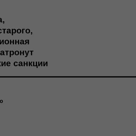
а,
старого,
ционная
затронут
ие санкции
о