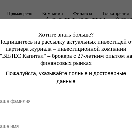
Прямая речь
Компании
Финансы
Точка зрения
Альтернативные инвестиции
Коллек
Хотите знать больше?
Подпишитесь на рассылку актуальных инвестидей о
партнера журнала – инвестиционной компании
"ВЕЛЕС Капитал" – брокера с 27-летним опытом н
финансовых рынках
Пожалуйста, указывайте полные и достоверные
данные
Еврооблигации
против валютны