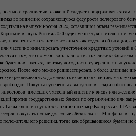
дностью и срочностью вложений следует придерживаться самы
имая во внимание сохраняющуюся фазу роста долларового бенч
одиться на выпуск Россия-2020, оставшийся объем размещается
 Короткий выпуск Россия-2020 будет менее чувствителен к изме
ку погашения он станет торговаться как годовая облигация, со
т или частично нивелировать ужесточение кредитных условий 
чается в том, что по мере роста кривой казначейских обязател
же будет повышаться, поэтому доходности суверенных выпуско
ереснее. После чего можно реинвестировать в более длинные 
ескую реализованную доходность намного выше той, которую м
 евробондов. Покупка суверенных выпусков выглядит обоснован
 инвесторов, имеющих умеренный аппетит к риску или жесткие
нкций против государственных банков по ограничению или запр
й. Также один из пунктов санкционных мер Конгресса США свя
есторов покупать новые долговые обязательства Минфина, вып
о положительного решения, тогда как обращающиеся бумаги не о