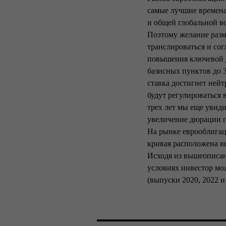
самые лучшие времена
и общей глобальной в
Поэтому желание разм
транслироваться и со
повышения ключевой д
базисных пунктов до 3
ставка достигнет ней
будут регулироваться 
трех лет мы еще увид
увеличение дюрации п
На рынке еврооблига
кривая расположена в
Исходя из вышеописан
условиях инвестор мо
(выпуски 2020, 2022 и