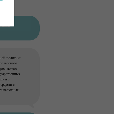
вышали
рной политики
олларового
оров можно
ударственных
ешнего
средств с
ть валютных