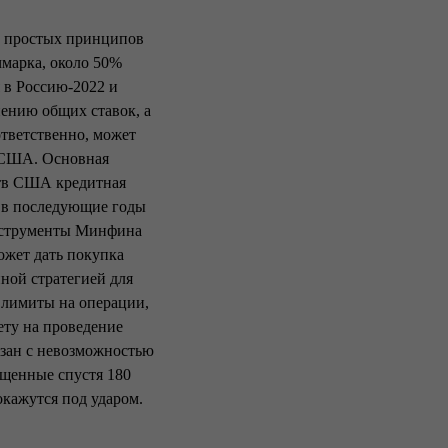
х простых принципов
марка, около 50%
 в Россию-2022 и
нению общих ставок, а
ответственно, может
в США. Основная
ьств США кредитная
в в последующие годы
инструменты Минфина
ожет дать покупка
ной стратегией для
 лимиты на операции,
ету на проведение
зан с невозможностью
ущенные спустя 180
кажутся под ударом.