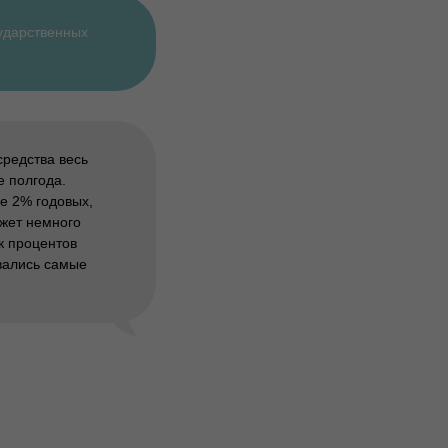
ударственных
редства весь
е полгода.
ее 2% годовых,
ожет немного
к процентов
овались самые