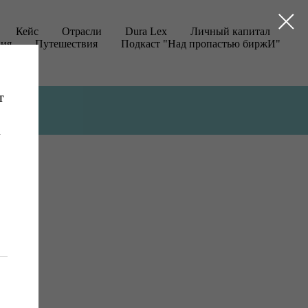
Кейс
Отрасли
Dura Lex
Личный капитал
ция
Путешествия
Подкаст "Над пропастью биржИ"
т
а
х