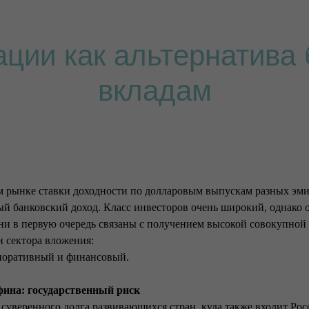
ции как альтернатива
вкладам
 рынке ставки доходности по долларовым выпускам разных эмит
 банковский доход. Класс инвесторов очень широкий, однако 
они в первую очередь связаны с получением высокой совокупной
и сектора вложения:
поративный и финансовый.
ина: государственный риск
суверенного долга развивающихся стран, куда также входит Рос