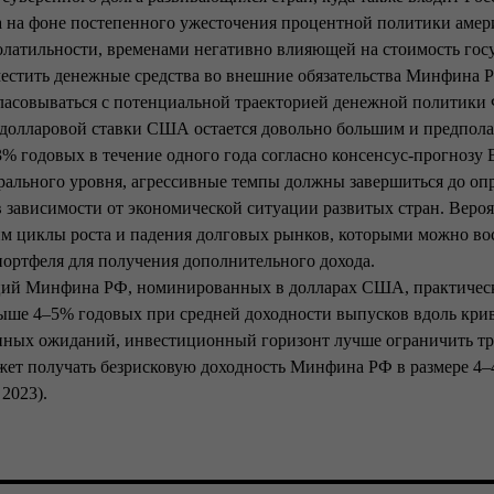
 на фоне постепенного ужесточения процентной политики амер
олатильности, временами негативно влияющей на стоимость гос
естить денежные средства во внешние обязательства Минфина 
гласовываться с потенциальной траекторией денежной политик
олларовой ставки США остается довольно большим и предполаг
% годовых в течение одного года согласно консенсус-прогнозу 
трального уровня, агрессивные темпы должны завершиться до оп
в зависимости от экономической ситуации развитых стран. Вероя
им циклы роста и падения долговых рынков, которыми можно вос
ортфеля для получения дополнительного дохода.
ций Минфина РФ, номинированных в долларах США, практичес
ыше 4–5% годовых при средней доходности выпусков вдоль кри
ных ожиданий, инвестиционный горизонт лучше ограничить тре
жет получать безрисковую доходность Минфина РФ в размере 4
 2023).