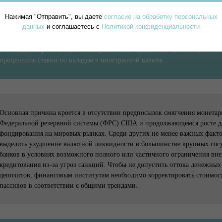
Нажимая "Отправить", вы даете
согласие на обработку персональных
данных
и соглашаетесь с
Политикой конфиденциальности
В последнее время большинство российских кредитных организаций по
процентные ставки по вкладам в иностранной валюте.
Основная причина кроется в отсутствии предпосылок смягчения монета
Федеральной резервной системы (ФРС) США и продолжающемся росте д
фондирования на мировых рынках. Среди других не менее важных факт
выделить ухудшение валютной ликвидности в большинстве крупных гос
банков в условиях возможного полного или частичного ограничения вн
кредитования из-за угроз санкций. Чтобы не допустить оттока денежных 
депозитов, финансовым институтам необходимо корректировать стоимос
пассивов в соответствии с общими трендами.