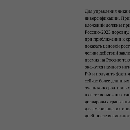
Для управления ликви
диверсификации. Прин
вложений должны прих
Россию-2023 поровну.
при приближении к сро
показать ценовой рос
логика действий заклю
премия на Россию так
окажутся намного инт
РФ и получить фактич
сейчас более длинных
очень консервативных
в свете возможных са
долларовых транзакци
для американских инв
дней после возможног