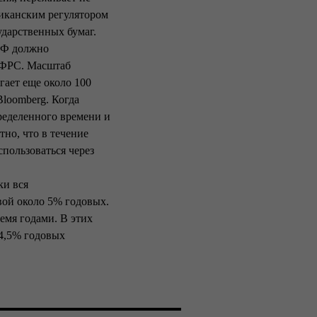
иканским регулятором
ударственных бумаг.
РФ должно
и ФРС. Масштаб
ает еще около 100
Bloomberg. Когда
ределенного времени и
тно, что в течение
пользоваться через
ки вся
вой около 5% годовых.
мя годами. В этих
–4,5% годовых