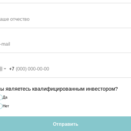
вкладов
цкий
+7
и поднимают ставки п
ы являетесь квалифицированным инвестором?
Да
депозитам?
Нет
Отправить