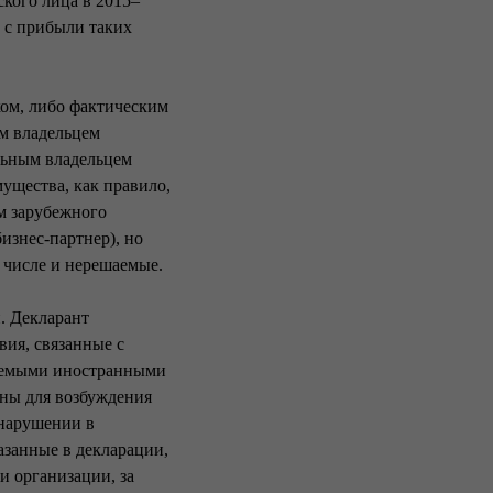
ского лица в 2015–
 с прибыли таких
ком, либо фактическим
м владельцем
льным владельцем
ущества, как правило,
м зарубежного
бизнес-партнер), но
м числе и нерешаемые.
. Декларант
вия, связанные с
руемыми иностранными
аны для возбуждения
онарушении в
казанные в декларации,
и организации, за