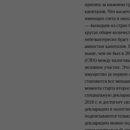
принять за нижнюю гр
капиталов. Что касает
имеющих счета в инос
— выходцев из стран 
кругах общее количес
небезынтересно будет
амнистии капиталов. П
выше, чем он был в 2
(CRS) между налоговы
активное участие. Это
имущество (в первую 
становится все меньш
момента старта второг
специальную деклараци
2018 г. и достигнет с
декларацию в налогов
подписываются только
декларацию можно под
через центральный апп