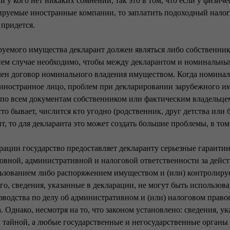
и у кого нет никаких сомнений, так это в том, что если у физиче
лируемые иностранные компании, то заплатить подоходный налог
 придется.
уемого имущества декларант должен являться либо собственни
нем случае необходимо, чтобы между декларантом и номинальны
ен договор номинального владения имуществом. Когда номина
иностранное лицо, проблем при декларировании зарубежного им
е по всем документам собственником или фактическим владельце
сто бывает, числится кто угодно (родственник, друг детства или 
нт, то для декларанта это может создать большие проблемы, в то
рации государство предоставляет декларанту серьезные гарантии
овной, административной и налоговой ответственности за дейст
льзованием либо распоряжением имуществом и (или) контроли
о, сведения, указанные в декларации, не могут быть использов
изводства по делу об административном и (или) налоговом прав
 Однако, несмотря на то, что законом установлено: сведения, у
 тайной, а любые государственные и негосударственные органы 