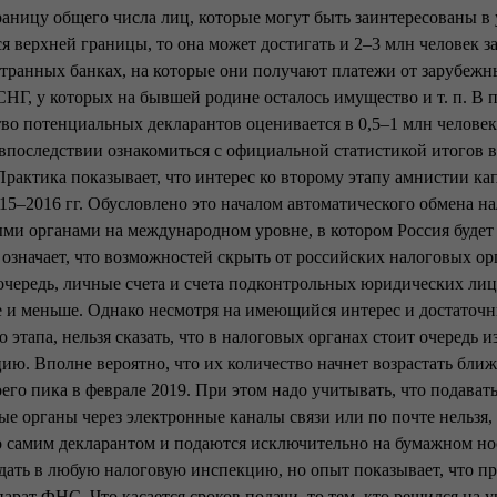
аницу общего числа лиц, которые могут быть заинтересованы в
ся верхней границы, то она может достигать и 2–3 млн человек з
транных банках, на которые они получают платежи от зарубежны
СНГ, у которых на бывшей родине осталось имущество и т. п. В
тво потенциальных декларантов оценивается в 0,5–1 млн челове
 впоследствии ознакомиться с официальной статистикой итогов в
рактика показывает, что интерес ко второму этапу амнистии ка
015–2016 гг. Обусловлено это началом автоматического обмена 
ми органами на международном уровне, в котором Россия будет
 означает, что возможностей скрыть от российских налоговых ор
очередь, личные счета и счета подконтрольных юридических лиц
е и меньше. Однако несмотря на имеющийся интерес и достаточ
о этапа, нельзя сказать, что в налоговых органах стоит очередь
ю. Вполне вероятно, что их количество начнет возрастать ближ
воего пика в феврале 2019. При этом надо учитывать, что подава
ые органы через электронные каналы связи или по почте нельзя,
 самим декларантом и подаются исключительно на бумажном н
ать в любую налоговую инспекцию, но опыт показывает, что про
арат ФНС. Что касается сроков подачи, то тем, кто решился на у