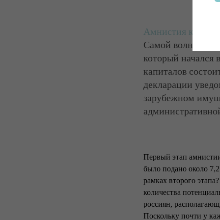
Амнистия капита
Самой волнующей 
который начался в
капиталов состои
декларации уведо
зарубежном имуще
административной
Первый этап амнистии
было подано около 7,2
рамках второго этапа
количества потенциал
россиян, располагающи
Поскольку почти у ка