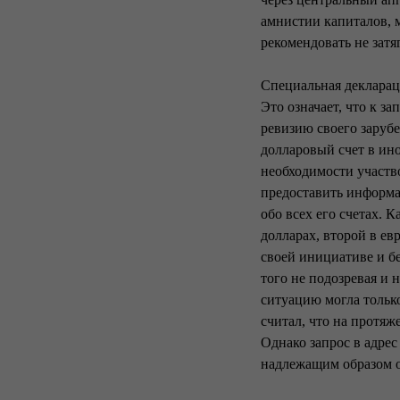
амнистии капиталов,
рекомендовать не затяг
Специальная деклараци
Это означает, что к 
ревизию своего зарубе
долларовый счет в ино
необходимости участво
предоставить информ
обо всех его счетах. 
долларах, второй в ев
своей инициативе и бе
того не подозревая и 
ситуацию могла тольк
считал, что на протя
Однако запрос в адре
надлежащим образом 