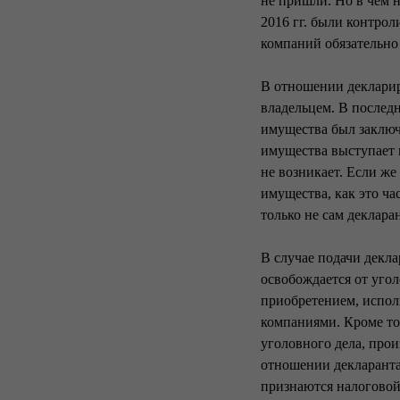
не пришли. Но в чем н
2016 гг. были контро
компаний обязательно
В отношении декларир
владельцем. В послед
имущества был заключ
имущества выступает 
не возникает. Если ж
имущества, как это ча
только не сам деклара
В случае подачи декла
освобождается от угол
приобретением, испо
компаниями. Кроме тог
уголовного дела, про
отношении декларанта.
признаются налоговой