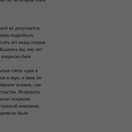
ней не допускается.
ествив подробную
есять лет назад открыв
Казалось бы, ему нет
т попросил банк
рытых счета: один в
еж в евро, и банк по
бразом человек, сам
тельства. Исправить
лиент искренне
странной компании.
время не были